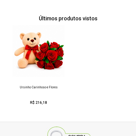
01 Buquê com 10 rosas vermelhas colombianas decorado
em celofane e Laço decorativo
Últimos produtos vistos
01 Pelúcia macia
DURAÇÃO
As Flores de corte duram em media 5 dias.
30cm
20cm
altura
largura
Ursinho Carinhoso e Flores
R$ 216,18