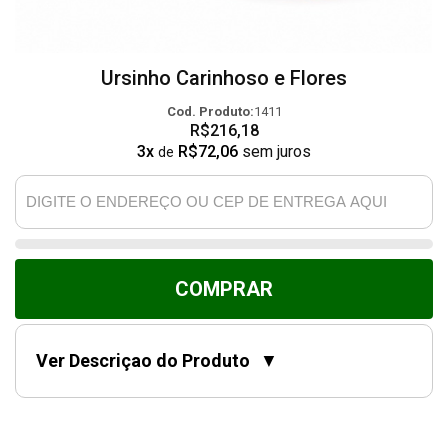
Ursinho Carinhoso e Flores
Cod. Produto:
1411
R$216,18
3x
R$72,06
sem juros
de
COMPRAR
Ver Descriçao do Produto
▼
Presente perfeito para fazer o dia de alguém especial!
COMPOSIÇÃO